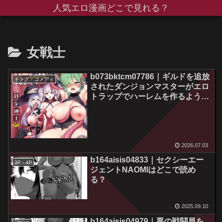
人気エロ漫画どこで見れる？
女戦士
b073bktcm07786｜ギルドを追放
ギャグ・コメディ
されたダンジョンマスターがエロ
トラップでハーレムを作るようで
すはどこで読める？
2026.07.03
b164aisis04833｜セクシーエー
3P・4P
ジェントNAOMIはどこで読め
る？
2025.09.10
b164aisis04979｜悪の戦闘員を