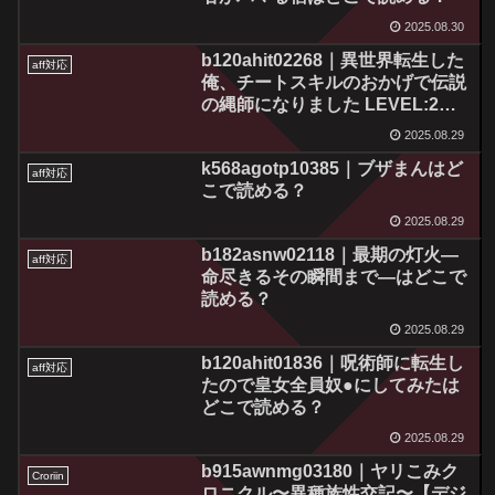
2025.08.30
b120ahit02268｜異世界転生した
aff対応
俺、チートスキルのおかげで伝説
の縄師になりました LEVEL:2は
どこで読める？
2025.08.29
k568agotp10385｜ブザまんはど
aff対応
こで読める？
2025.08.29
b182asnw02118｜最期の灯火―
aff対応
命尽きるその瞬間まで―はどこで
読める？
2025.08.29
b120ahit01836｜呪術師に転生し
aff対応
たので皇女全員奴●にしてみたは
どこで読める？
2025.08.29
b915awnmg03180｜ヤリこみク
Croriin
ロニクル〜異種族性交記〜【デジ