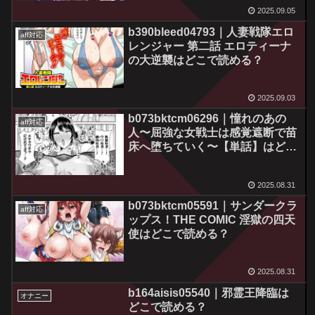
2025.09.05
b390bleed04793｜人妻戦隊エロ
aff対応
レンジャー 第二話 エロティーナ
の大逆襲はどこで読める？
2025.09.03
b073bktcm06296｜憧れのあの
aff対応
人〜屈強な女戦士は感覚遮断で苗
床へ堕ちていく〜【単話】はどこ
で読める？
2025.08.31
b073bktcm05591｜サンダークラ
aff対応
ップス！THE COMIC 淫獄の四天
使はどこで読める？
2025.08.31
b164aisis05540｜邪霊王降臨は
オナニー
どこで読める？