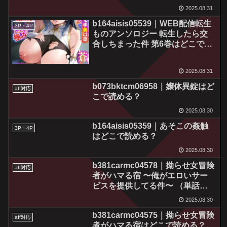
2025.08.31
b164aisis05539｜WEB配信転生
3P・4P
ものアンソロジー 転生したら交
合しちまった件 第6巻はどこで読
める？
2025.08.31
b073bktcm06958｜嬢体異錠はど
aff対応
こで読める？
2025.08.30
b164aisis05359｜あそこの姦触
3P・4P
はどこで読める？
2025.08.30
b381carmc04578｜拗らせ女冒険
aff対応
者がハマる宿 〜俺がエロいサー
ビスを提供してる件〜 （単話）
最終話はどこで読める？
2025.08.30
b381carmc04575｜拗らせ女冒険
aff対応
者がハマる宿はどこで読める？