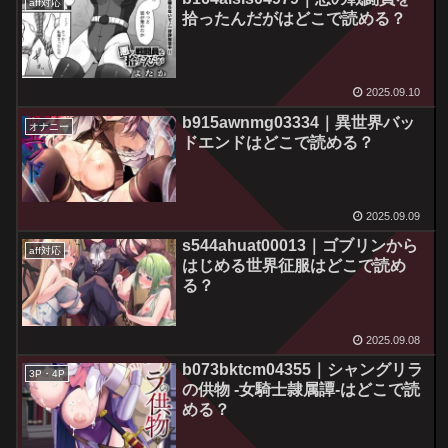
aff対応
拾ったんだがはどこで読める？
2025.09.10
b915awnmg03334｜異世界バッ
オナニー
ドエンドはどこで読める？
2025.09.09
s544ahuat00013｜ゴブリンから
aff対応
はじめる世界征服はどこで読め
る？
2025.09.08
b073bktcm04355｜シャングリラ
3P・4P
の供物 -女騎士隷属譚-はどこで読
める？