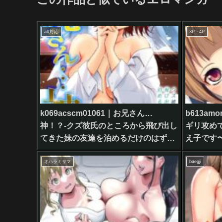
aff対応
3P・4P
k069acscm01061｜お兄さん…
b613am
神！？-クズ彼氏のところから飛び出し
ギリ攻め
てきた妹の友達を泊めるだけのはず
え子です〜
が…-（5）はどこで読める？
読める？
オハラミサマ
baegji