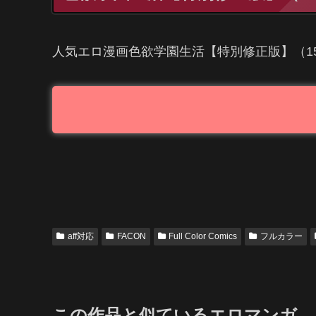
人気エロ漫画色欲学園生活【特別修正版】（15）│
aff対応
FACON
Full Color Comics
フルカラー
この作品と似ているエロマンガ