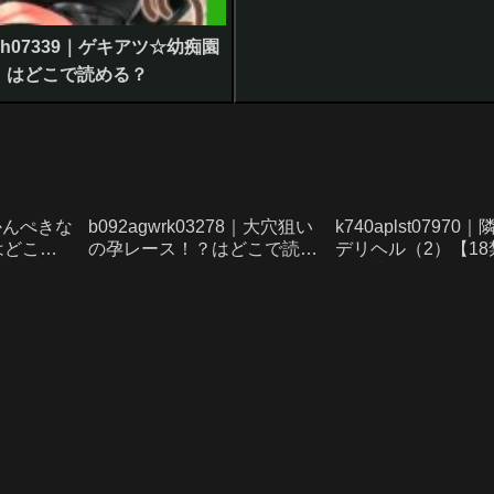
nph07339｜ゲキアツ☆幼痴園
】はどこで読める？
6｜かんぺきな
b092agwrk03278｜大穴狙い
k740aplst0797
はどこで
の孕レース！？はどこで読め
デリヘル（2）【1
る？
こで読める？