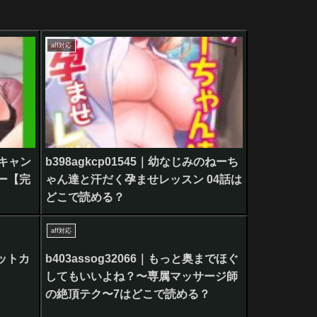
aff対応
スキャン
b398agkcp01545｜幼なじみのねーち
ー【完
ゃん達と汗だく孕ませレッスン 04話は
どこで読める？
aff対応
ネットカ
b403assog32066｜もっと奥までほぐ
してもいいよね？〜専属マッサージ師
の絶頂テク〜7はどこで読める？