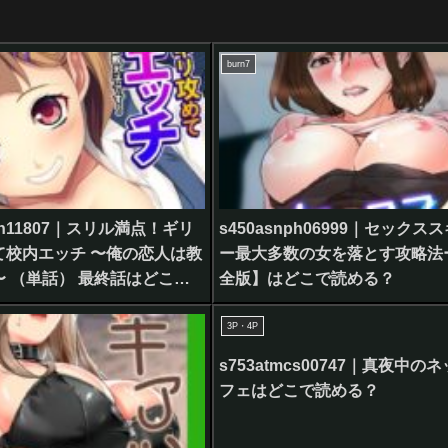
burn7
on11807｜スリル満点！ギリ
s450asnph06999｜セックス
て校内エッチ 〜俺の恋人は教
ー最大多数の女を落とす攻略法
 （単話） 最終話はどこで
全版】はどこで読める？
3P・4P
s753atmcs00747｜真夜中の
フェはどこで読める？