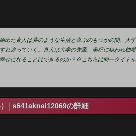
始めた直人は夢のような生活と喜ぶのもつかの間、大学
すれ違っていく。直人は大学の先輩、美紀に狙われ柚希
幸せになることはできるのか？※こちらは同一タイトル
641aknai12069の詳細