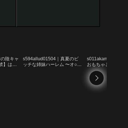
0｜隣の陰キャ
s594allud01504｜真夏のビ
s011akamj0172
8禁】はど
ッチな姉妹ハーレム 〜オ○ニ
おもちゃと、おにい
ー中毒ギャル達の家庭教師に
はどこで読める？
なった俺〜 モザイク版はど
こで読める？